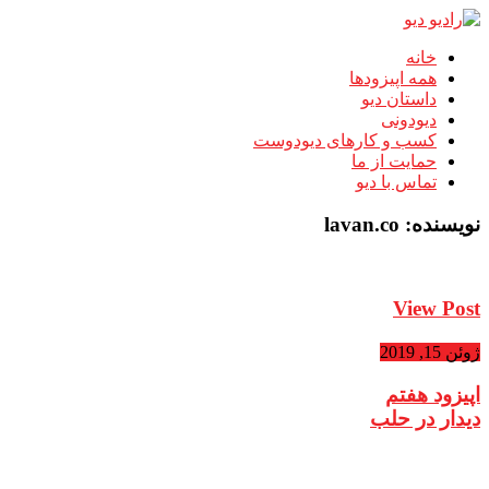
خانه
همه اپیزودها
داستان دیو
دیودونی
کسب و کارهای دیودوست
حمایت از ما
تماس با دیو
نویسنده:
lavan.co
View Post
ژوئن 15, 2019
اپیزود هفتم
دیدار در حلب