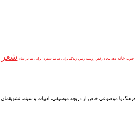
شعر
خانه
جنوب
دهه پنجاه
رقص
روسیه
زمین
زندگیـایرانی
سامبا
سفره ایرانی
شاعر
شام
به فرهنگ یا موضوعی خاص از دریچه موسیقی، ادبیات و سینما تشویقمان م