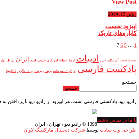
View Post
ژوئن 15, 2019
اپیزود نخست
کاباره‌های تاریک
7
6
5
…
1
ادبیات
ایران
darkcabaret
آمریکای لاتین
اروپا
اسپانیا
امریکای جنوبی
امید
برزیل
بهار
پادکست فارسی
پدیدارشناسیـخانه
پرتغال
پرنده
پرنده نگری
کاتالونیا
جستجو
جستجو
رادیو دیو، پادکستی فارسی است. هر اپیزود از رادیو دیو با پرداختن 
با ما در تماس باشید
1398 © رادیو دیو ، تهران ، ایران
طراحی وب سایت
توسط
شرکت دیجیتال مارکتینگ لاوان