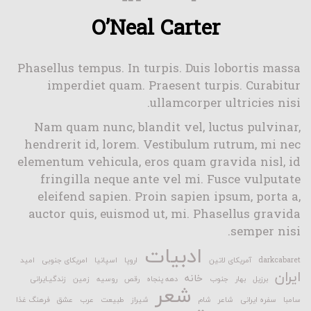
O’Neal Carter
Phasellus tempus. In turpis. Duis lobortis massa
imperdiet quam. Praesent turpis. Curabitur
ullamcorper ultricies nisi.
Nam quam nunc, blandit vel, luctus pulvinar,
hendrerit id, lorem. Vestibulum rutrum, mi nec
elementum vehicula, eros quam gravida nisl, id
fringilla neque ante vel mi. Fusce vulputate
eleifend sapien. Proin sapien ipsum, porta a,
auctor quis, euismod ut, mi. Phasellus gravida
semper nisi.
ادبیات
darkcabaret
آمریکای لاتین
اروپا
اسپانیا
امریکای جنوبی
امید
ایران
خانه
برزیل
بهار
جنوب
دهه پنجاه
رقص
روسیه
زمین
زندگیـایرانی
شعر
سامبا
سفره ایرانی
شاعر
شام
شیراز
طبیعت
عرب
عشق
فرهنگ غذا