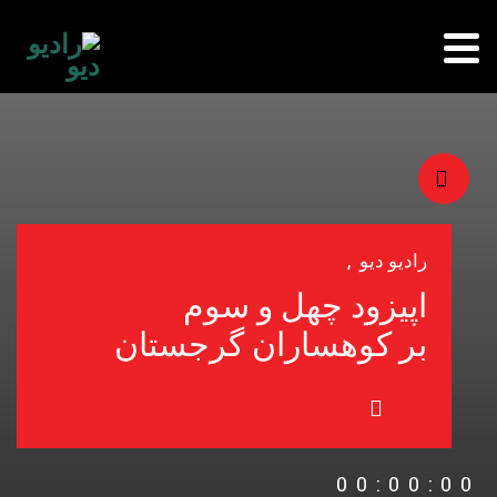
رادیو دیو
,
اپیزود چهل و سوم
بر کوهساران گرجستان
00:00:00