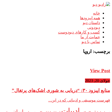
خانه
همه اپیزودها
داستان دیو
دیودونی
کسب و کارهای دیودوست
حمایت از ما
تماس با دیو
برچسب:
اروپا
View Post
جولای 20, 2023
منابع اپیزود ۳۰: “دریایی به شوری اشک‌های پرتغال”
فهرست موسیقی و ادبیاتی که در این...
ادبیات
ایران