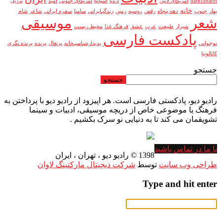
darkcabaret
آمریکای لاتین
اروپا
اسپانیا
امریکای جنوبی
امید
برزیل
خانه
بهار
جنوب
دهه پنجاه
رقص
روسیه
زمین
زندگیـایرانی
سامبا
سفره ایرانی
شاعر
شام
شعر
موسیقی
شیراز
طبیعت
عرب
عشق
فرهنگ غذا
محیط زیست
پادکست فارسی
نوجوانی
پدیدارشناسیـخانه
پرتغال
پرنده
پرنده نگری
کاتالونیا
جستجو
جستجو
رادیو دیو، پادکستی فارسی است. هر اپیزود از رادیو دیو با پرداختن به
فرهنگ یا موضوعی خاص از دریچه موسیقی، ادبیات و سینما
تشویقمان می کند تا به دنیایی نو سرک بکشیم .
با ما در تماس باشید
1398 © رادیو دیو ، تهران ، ایران
طراحی وب سایت
توسط
شرکت دیجیتال مارکتینگ لاوان
Type and hit enter