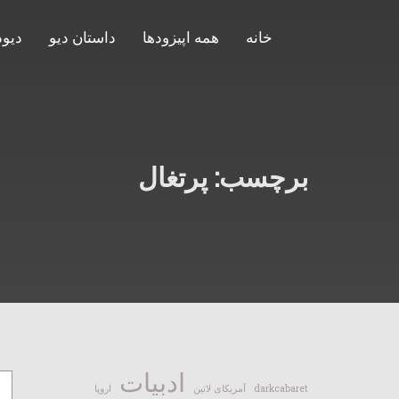
خانه
همه اپیزودها
داستان دیو
دیود
برچسب:
پرتغال
ادبیات
darkcabaret
آمریکای لاتین
اروپا