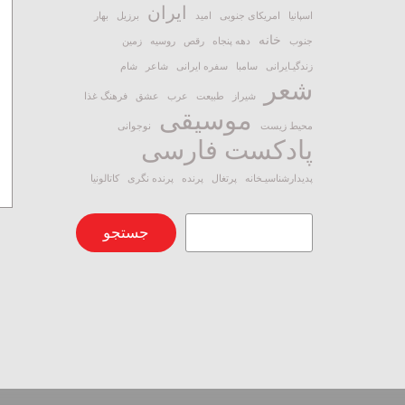
ایران
اسپانیا
امریکای جنوبی
امید
برزیل
بهار
خانه
جنوب
دهه پنجاه
رقص
روسیه
زمین
زندگیـایرانی
سامبا
سفره ایرانی
شاعر
شام
شعر
شیراز
طبیعت
عرب
عشق
فرهنگ غذا
موسیقی
محیط زیست
نوجوانی
پادکست فارسی
پدیدارشناسیـخانه
پرتغال
پرنده
پرنده نگری
کاتالونیا
جستجو
جستجو