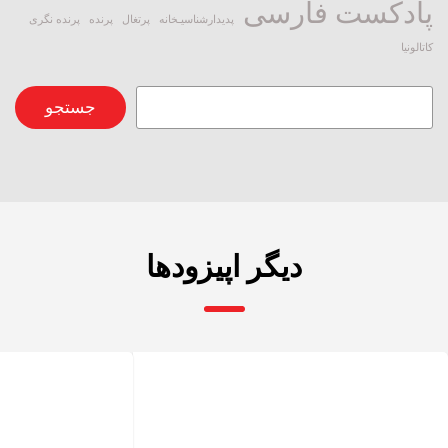
پادکست فارسی
پدیدارشناسیـخانه
پرتغال
پرنده
پرنده نگری
کاتالونیا
جستجو
جستجو
دیگر اپیزودها