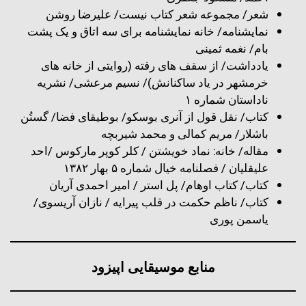
شعر/ مجموعه شعر کتاب نیست/ علیرضا روشن
نمایشنامه/ خانه نمایشنامه برای سه اتاق و یک پشت
بام/ نغمه ثمینی
یادداشت/ از سقف های رفته (روایتی از خانه های
خرمشهر در یاد ساکنانش)/ نسیم مرعشی/ نشریه
ناداستان شماره ۱
کتاب/ نقل قول از آنری بوسکو/ بوطیقای فضا/ گستُن
باشلار/ مریم کمالی و محمد شیربچه
مقاله/ خانه: نماد خویشتن / کلر کوپر مارکوس /احد
علیقلیان / فصلنامه خیال شماره ۵ بهار ۱۳۸۲
کتاب/ کتاب اوهام/ پل استر / امیر احمدی آریان
کتاب/ ناظم حکمت در قلب پیرایه / نازان آریسوی/
یاسمن پوری
منابع موسیقایی اپیزود