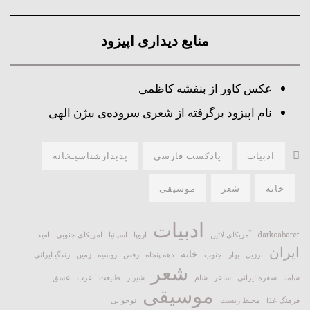
منابع دیداری اپیزود
عکس کاور از بنفشه کاظمی
نام اپیزود برگرفته از شعری سروده‌ی بیژن الهی
ادبیات
پادکست فارسی
پدیدارشناسیـخانه
خانه
شعر
موسیقی
ادبیات
darkcabaret
آمریکای لاتین
اروپا
اسپانیا
امریکای جنوبی
امید
ایران
خانه
برزیل
بهار
جنوب
دهه پنجاه
رقص
روسیه
زمین
زندگیـایرانی
شعر
سامبا
سفره ایرانی
شاعر
شام
شیراز
طبیعت
عرب
عشق
موسیقی
فرهنگ غذا
محیط زیست
نوجوانی